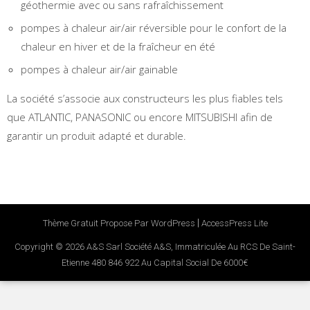
géothermie avec ou sans rafraîchissement
pompes à chaleur air/air réversible pour le confort de la
chaleur en hiver et de la fraîcheur en été
pompes à chaleur air/air gainable
La société s’associe aux constructeurs les plus fiables tels
que ATLANTIC, PANASONIC ou encore MITSUBISHI afin de
garantir un produit adapté et durable.
|
Thème Gratuit Propose Par WordPress
AccessPress Lite
Copyright © 2026
A&S Sarl Société A&S, Immatriculée Au RCS De Saint-
Etienne 480 846 922 Au Capital Social De 6000€